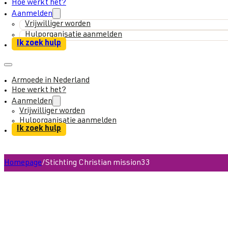
Hoe werkt het?
Aanmelden
Vrijwilliger worden
Hulporganisatie aanmelden
Ik zoek hulp
Armoede in Nederland
Hoe werkt het?
Aanmelden
Vrijwilliger worden
Hulporganisatie aanmelden
Ik zoek hulp
Homepage
/
Stichting Christian mission33